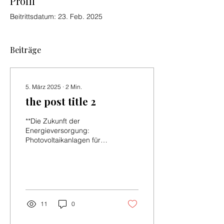
Profil
Beitrittsdatum: 23. Feb. 2025
Beiträge
5. März 2025
∙
2
Min.
the post title 2
**Die Zukunft der
Energieversorgung:
Photovoltaikanlagen für
Unternehmen** In der
heutigen Zeit, in der
Nachhaltigkeit und...
11
0