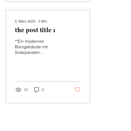
5. März 2025
∙
2
Min.
the post title 1
**Ein modernes
Bürogebäude mit
Solarpanelen:
Nachhaltigkeit und
Effizienz vereint** In der
heutigen Zeit ist es für
Unternehmen...
12
0
C.A. Weber GmbH